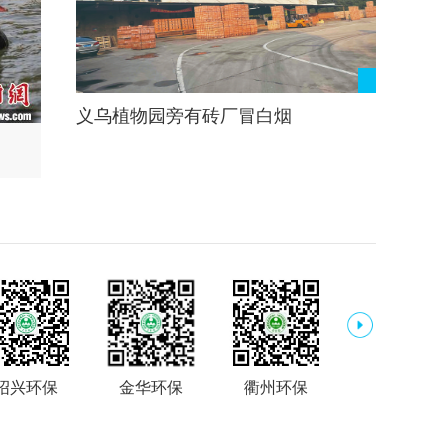
义乌植物园旁有砖厂冒白烟
嘉兴曹桥街道描绘美丽城镇生态底色
绍兴环保
金华环保
衢州环保
舟山环保