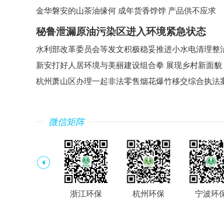
金华磐安的山茶油缘何 成年货香饽饽 产品供不应求
秘鲁泄漏原油污染区进入环境紧急状态
水利部改革委员会等发文积极稳妥推进小水电清理整
新安打好人居环境与美丽建设组合拳 展现乡村新面貌
黑龙江哈尔滨何家沟、松浦支渠返黑返臭 大量
杭州萧山区办理一起非法零售烟花爆竹移交综合执法
未经处理排入松花江
微信矩阵
丽水环保
浙江环保
杭州环保
宁波环