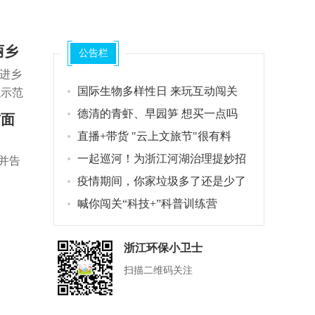
丽乡
公告栏
推进乡
国际生物多样性日 来玩互动闯关
以示范
丽河
德清的青虾、早园笋 想买一点吗
前面
风
直播+带货 "云上文旅节"很有料
一起巡河！为浙江河湖治理提妙招
并告
垃圾不落地，西湖添魅力”精彩瞬间 传递对
环保小卫士闯
文化公
疫情期间，你家垃圾多了还是少了
众们有
保的美好愿望
眼协调
喊你闯关“科技+”科普训练营
浙江环保小卫士
扫描二维码关注