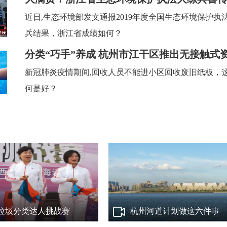
近日,生态环境部发文通报2019年度全国生态环境保护执
兵结果，浙江省成绩如何？
分类“巧手”养成 杭州市江干区推出无接触式
回收
新冠肺炎疫情期间,回收人员不能进小区回收废旧纸板，
何是好？
第二届浙江绿色全装修
盟高峰论坛
互联网时代的到来，为传统家装
了前所未有的流量红利，也为消
了个性化、多元化、便捷化的线
然而室内空间污染问题频现等痛
依旧无法得到根治，新兴的互联
需新的平台模式为其赋能。
垃圾分类达人挑战赛
杭州河道计划做这六件事