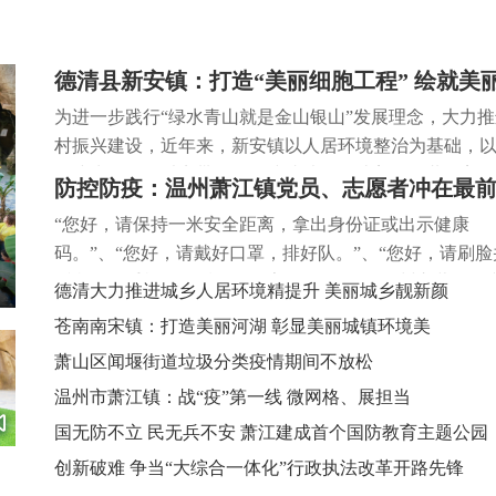
德清县新安镇：打造“美丽细胞工程” 绘就美
村画卷
为进一步践行“绿水青山就是金山银山”发展理念，大力
村振兴建设，近年来，新安镇以人居环境整治为基础，
创建为引领，以点带面、连线成片，打造美丽街巷、美
防控防疫：温州萧江镇党员、志愿者冲在最
道、美丽菜园、美丽庭院等“美丽细胞工程”，绘就乡风民
“您好，请保持一米安全距离，拿出身份证或出示健康
美、人居环境美、文化生活美的美丽乡村画卷。
码。”、“您好，请戴好口罩，排好队。”、“您好，请刷脸
听防风历史 变废为宝画特色
“
诉我们您手机号码后四位数字。”日前，在温州市萧江镇
德清大力推进城乡人居环境精提升 美丽城乡靓新颜
园核酸采样点，志愿者们正在引导前来做核酸检测的群
环
苍南南宋镇：打造美丽河湖 彰显美丽城镇环境美
序排队、测温登记。
萧山区闻堰街道垃圾分类疫情期间不放松
温州市萧江镇：战“疫”第一线 微网格、展担当
国无防不立 民无兵不安 萧江建成首个国防教育主题公园
创新破难 争当“大综合一体化”行政执法改革开路先锋