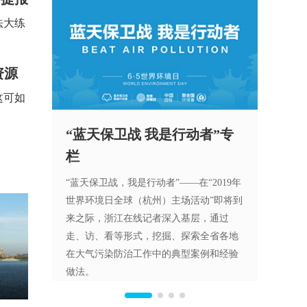
法大练
资源
这可如
产业联
“蓝天保卫战 我是行动者”专
万里
栏
浙江在2
了省级
行业带来
“蓝天保卫战，我是行动者”——在“2019年
省级绿
费者提供
世界环境日全球（杭州）主场活动”即将到
省绿道
上平台，
来之际，浙江在线记者深入基层，通过
道网规
点和难题
走、访、看等形式，挖掘、探索全省各地
网家装亟
在大气污染防治工作中的典型案例和经验
做法。