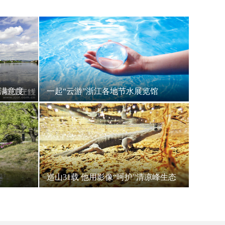
众满意度
一起“云游”浙江各地节水展览馆
巡山31载 他用影像“呵护”清凉峰生态