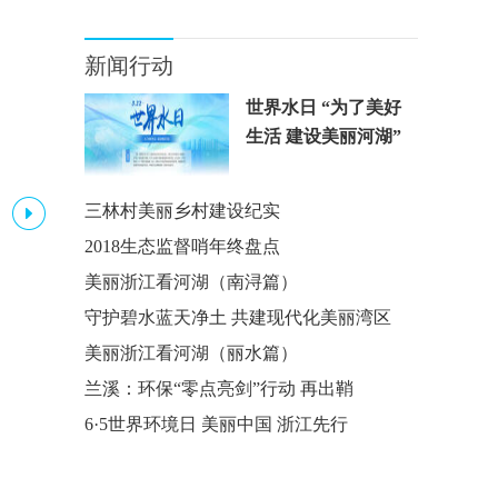
新闻行动
世界水日 “为了美好
生活 建设美丽河湖”
三林村美丽乡村建设纪实
2018生态监督哨年终盘点
美丽浙江看河湖（南浔篇）
守护碧水蓝天净土 共建现代化美丽湾区
美丽浙江看河湖（丽水篇）
第二届浙江全民生态运动会
“
兰溪：环保“零点亮剑”行动 再出鞘
活动集科技运动、地方特色、环境教育和娱乐互动于一体，
浙江
旨在探索一条群众体育与生态融合发展的可持续之路。
6·5世界环境日 美丽中国 浙江先行
实施