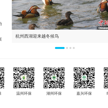
治
污水
杭州西湖迎来越冬候鸟
案
保
温州环保
湖州环保
嘉兴环保