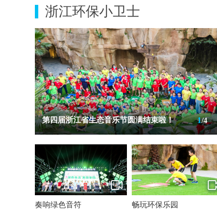
浙江环保小卫士
1
第四届浙江省生态音乐节圆满结束啦！
/4
奏响绿色音符
畅玩环保乐园